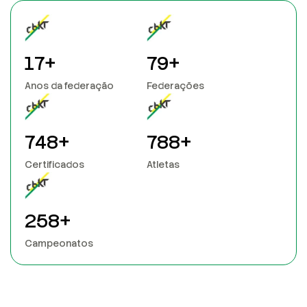
20
+
90
+
Anos da federação
Federações
853
+
900
+
Certificados
Atletas
300
+
Campeonatos