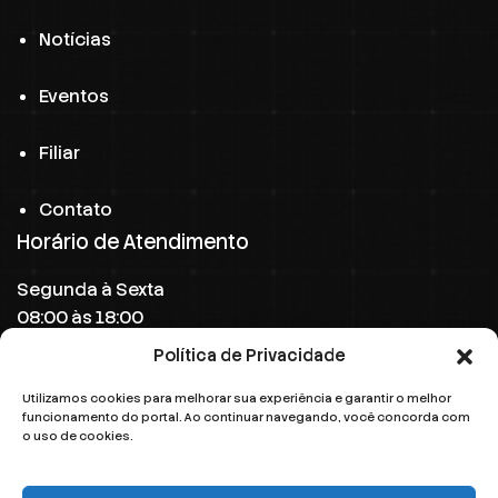
Notícias
Eventos
Filiar
Contato
Horário de Atendimento
Segunda à Sexta
08:00 às 18:00
Política de Privacidade
Sábado
08:00 às 12:00
Utilizamos cookies para melhorar sua experiência e garantir o melhor
funcionamento do portal. Ao continuar navegando, você concorda com
Domingo
o uso de cookies.
Fechado